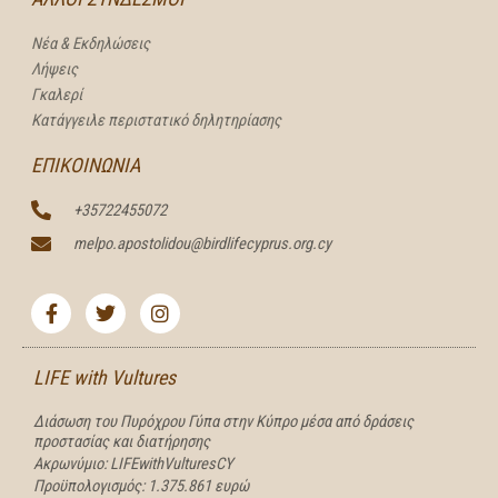
Νέα & Εκδηλώσεις
Λήψεις
Γκαλερί
Κατάγγειλε περιστατικό δηλητηρίασης
ΕΠΙΚΟΙΝΩΝΙΑ
+35722455072
melpo.apostolidou@birdlifecyprus.org.cy
F
T
I
a
w
n
c
i
s
e
t
t
b
t
a
LIFE with Vultures
o
e
g
o
r
r
Διάσωση του Πυρόχρου Γύπα στην Κύπρο μέσα από δράσεις
k
a
προστασίας και διατήρησης
-
m
f
Ακρωνύμιο: LIFEwithVulturesCY
Προϋπολογισμός: 1.375.861 ευρώ