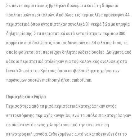
Σε πέντε περιπτώσεις βρέθηκαν δολώματα κατά τη διάρκεια
προληπτικών περιπολιών. Από όλες τις περιπολίες προέκυψαν 44
περιστατικά όπου εντοπίστηκαν συνολικά 31 νεκρά ζώα με υποψία
δηλητηρίασης. Στα περιστατικά αυτά εντοπίστηκαν περίπου 380
κομμάτια από δολώματα, που ισοδυναμούν σε 34 κιλά περίπου, τα
οποία φαίνεται ότι περιείχαν δηλητηριώδεις ουσίες. Δείγματα από
κάποια περιστατικά στάλθηκαν για τοξικολογικές αναλύσεις στο
Γενικό Χημείο του Κράτους όπου επιβεβαιώθηκε η χρήση των
παράνομων ουσιών methomyl ή/και carbofuran.
Περιοχές και κίνητρα
Περισσότερα από τα μισά περιστατικά καταγράφηκαν εντός
επιτρεπόμενης περιοχής κυνηγίου, ενώ τα υπόλοιπα καταγράφηκαν
σε ακτίνα εντός ενός χιλιομέτρου από την κοντινότερη
κτηνοτροφική μονάδα. Ενδεχομένως αυτό να καταδεικνύει ότι το