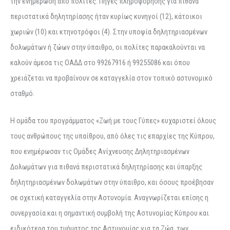
την ενημέρωση από πολίτες. Πηγές πληροφόρησης για πιθανά
περιστατικά δηλητηρίασης ήταν κυρίως κυνηγοί (12), κάτοικοι
χωριών (10) και κτηνοτρόφοι (4). Στην υποψία δηλητηριασμένων
δολωμάτων ή ζώων στην ύπαιθρο, οι πολίτες παρακαλούνται να
καλούν άμεσα τις ΟΑΔΔ στο 99267916 ή 99255086 και όπου
χρειάζεται να προβαίνουν σε καταγγελία στον τοπικό αστυνομικό
σταθμό.
Η ομάδα του προγράμματος «Ζωή με τους Γύπες» ευχαριστεί όλους
τους ανθρώπους της υπαίθρου, από όλες τις επαρχίες της Κύπρου,
που ενημέρωσαν τις Ομάδες Ανίχνευσης Δηλητηριασμένων
Δολωμάτων για πιθανά περιστατικά δηλητηρίασης και ύπαρξης
δηλητηριασμένων δολωμάτων στην ύπαιθρο, και όσους προέβησαν
σε σχετική καταγγελία στην Αστυνομία. Αναγνωρίζεται επίσης η
συνεργασία και η σημαντική συμβολή της Αστυνομίας Κύπρου και
ειδικότερα του τμήματος της Αστυνομίας για τα Ζώα, των