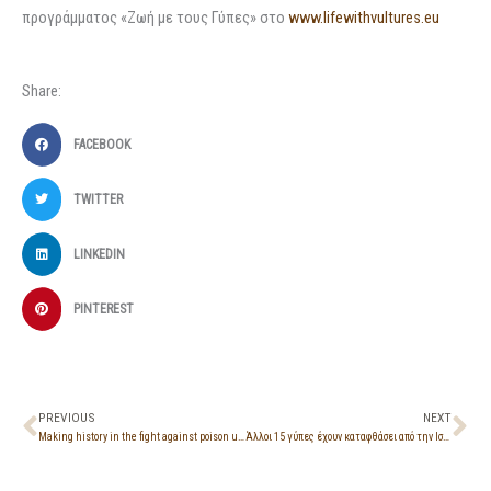
προγράμματος «Ζωή με τους Γύπες» στο
www.lifewithvultures.eu
Share:
FACEBOOK
TWITTER
LINKEDIN
PINTEREST
Prev
Ne
PREVIOUS
NEXT
Making history in the fight against poison use, a serious wildlife crime
Άλλοι 15 γύπες έχουν καταφθάσει από την Ισπανία