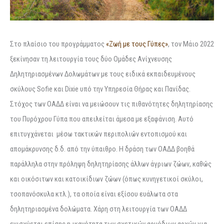
Στο πλαίσιο του προγράμματος
«Ζωή με τους Γύπες»
, τον Μάιο 2022
ξεκίνησαν τη λειτουργία τους δύο Ομάδες Ανίχνευσης
Δηλητηριασμένων Δολωμάτων με τους ειδικά εκπαιδευμένους
σκύλους Sofie και Dixie υπό την Υπηρεσία Θήρας και Πανίδας.
Στόχος των ΟΑΔΔ είναι να μειώσουν τις πιθανότητες δηλητηρίασης
του Πυρόχρου Γύπα που απειλείται άμεσα με εξαφάνιση. Αυτό
επιτυγχάνεται μέσω τακτικών περιπολιών εντοπισμού και
απομάκρυνσης δ.δ. από την ύπαιθρο. Η δράση των ΟΑΔΔ βοηθά
παράλληλα στην πρόληψη δηλητηρίασης άλλων άγριων ζώων, καθώς
και οικόσιτων και κατοικίδιων ζώων (όπως κυνηγετικοί σκύλοι,
τσοπανόσκυλα κτλ.), τα οποία είναι εξίσου ευάλωτα στα
δηλητηριασμένα δολώματα. Χάρη στη λειτουργία των ΟΑΔΔ
ενισχύεται επίσης η ικανότητα των σχετικών αρμόδιων αρχών για