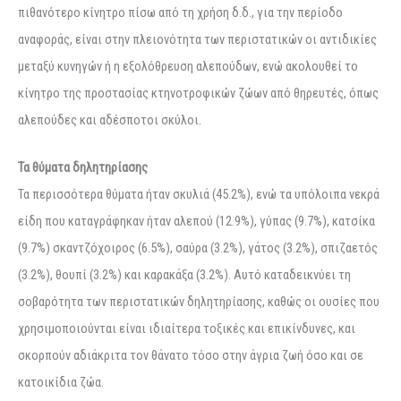
πιθανότερο κίνητρο πίσω από τη χρήση δ.δ., για την περίοδο
αναφοράς, είναι στην πλειονότητα των περιστατικών οι αντιδικίες
μεταξύ κυνηγών ή η εξολόθρευση αλεπούδων, ενώ ακολουθεί το
κίνητρο της προστασίας κτηνοτροφικών ζώων από θηρευτές, όπως
αλεπούδες και αδέσποτοι σκύλοι.
Τα θύματα δηλητηρίασης
Τα περισσότερα θύματα ήταν σκυλιά (45.2%), ενώ τα υπόλοιπα νεκρά
είδη που καταγράφηκαν ήταν αλεπού (12.9%), γύπας (9.7%), κατσίκα
(9.7%) σκαντζόχοιρος (6.5%), σαύρα (3.2%), γάτος (3.2%), σπιζαετός
(3.2%), θουπί (3.2%) και καρακάξα (3.2%). Αυτό καταδεικνύει τη
σοβαρότητα των περιστατικών δηλητηρίασης, καθώς οι ουσίες που
χρησιμοποιούνται είναι ιδιαίτερα τοξικές και επικίνδυνες, και
σκορπούν αδιάκριτα τον θάνατο τόσο στην άγρια ζωή όσο και σε
κατοικίδια ζώα.