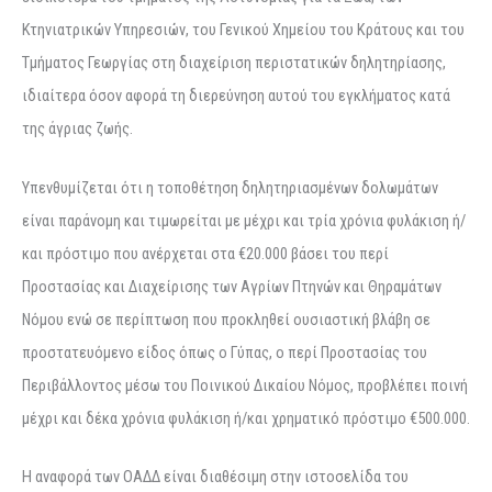
Κτηνιατρικών Υπηρεσιών, του Γενικού Χημείου του Κράτους και του
Τμήματος Γεωργίας στη διαχείριση περιστατικών δηλητηρίασης,
ιδιαίτερα όσον αφορά τη διερεύνηση αυτού του εγκλήματος κατά
της άγριας ζωής.
Υπενθυμίζεται ότι η τοποθέτηση δηλητηριασμένων δολωμάτων
είναι παράνομη και τιμωρείται με μέχρι και τρία χρόνια φυλάκιση ή/
και πρόστιμο που ανέρχεται στα €20.000 βάσει του περί
Προστασίας και Διαχείρισης των Αγρίων Πτηνών και Θηραμάτων
Νόμου ενώ σε περίπτωση που προκληθεί ουσιαστική βλάβη σε
προστατευόμενο είδος όπως ο Γύπας, ο περί Προστασίας του
Περιβάλλοντος μέσω του Ποινικού Δικαίου Νόμος, προβλέπει ποινή
μέχρι και δέκα χρόνια φυλάκιση ή/και χρηματικό πρόστιμο €500.000.
Η αναφορά των ΟΑΔΔ είναι διαθέσιμη στην ιστοσελίδα του