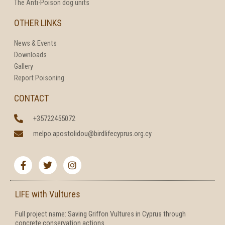
The Anti-Poison dog units
OTHER LINKS
News & Events
Downloads
Gallery
Report Poisoning
CONTACT
+35722455072
melpo.apostolidou@birdlifecyprus.org.cy
F
T
I
a
w
n
c
i
s
e
t
t
b
t
a
LIFE with Vultures
o
e
g
o
r
r
Full project name: Saving Griffon Vultures in Cyprus through
k
a
concrete conservation actions
-
m