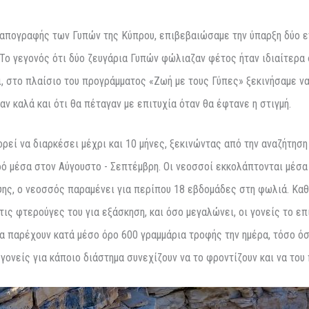
ής απογραφής των Γυπών της Κύπρου, επιβεβαιώσαμε την ύπαρξη δύο
Το γεγονός ότι δύο ζευγάρια Γυπών φώλιαζαν φέτος ήταν ιδιαίτερα σ
, στο πλαίσιο του προγράμματος «Ζωή με τους Γύπες» ξεκινήσαμε ν
ν καλά και ότι θα πέταγαν με επιτυχία όταν θα έφτανε η στιγμή.
εί να διαρκέσει μέχρι και 10 μήνες, ξεκινώντας από την αναζήτησ
κρό μέσα στον Αύγουστο - Σεπτέμβρη. Οι νεοσσοί εκκολάπτονται μέσ
ης, ο νεοσσός παραμένει για περίπου 18 εβδομάδες στη φωλιά. Καθ
ις φτερούγες του για εξάσκηση, και όσο μεγαλώνει, οι γονείς το επ
να παρέχουν κατά μέσο όρο 600 γραμμάρια τροφής την ημέρα, τόσο ό
 γονείς για κάποιο διάστημα συνεχίζουν να το φροντίζουν και να του