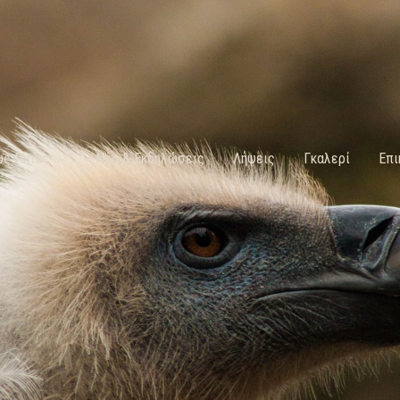
υς Γύπας
Νέα & Εκδηλώσεις
Λήψεις
Γκαλερί
Επι