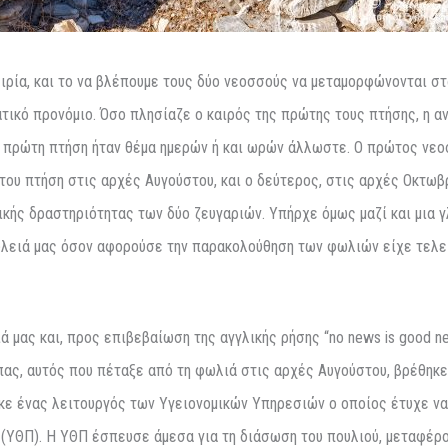
ρία, και το να βλέπουμε τους δύο νεοσσούς να μεταμορφώνονται σ
ικό προνόμιο. Όσο πλησίαζε ο καιρός της πρώτης τους πτήσης, η α
Η πρώτη πτήση ήταν θέμα ημερών ή και ωρών άλλωστε. Ο πρώτος νεο
ου πτήση στις αρχές Αυγούστου, και ο δεύτερος, στις αρχές Οκτωβρ
κής δραστηριότητας των δύο ζευγαριών. Υπήρχε όμως μαζί και μια γ
δουλειά μας όσον αφορούσε την παρακολούθηση των φωλιών είχε τελε
 μας και, προς επιβεβαίωση της αγγλικής ρήσης “no news is good ne
ύπας, αυτός που πέταξε από τη φωλιά στις αρχές Αυγούστου, βρέθηκε
κε ένας λειτουργός των Υγειονομικών Υπηρεσιών ο οποίος έτυχε να 
(ΥΘΠ). Η ΥΘΠ έσπευσε άμεσα για τη διάσωση του πουλιού, μεταφέρο