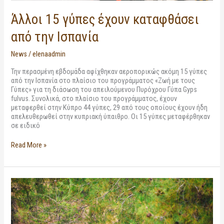
Άλλοι 15 γύπες έχουν καταφθάσει
από την Ισπανία
News
/
elenaadmin
Την περασμένη εβδομάδα αφίχθηκαν αεροπορικώς ακόμη 15 γύπες
από την Ισπανία στο πλαίσιο του προγράμματος «Ζωή με τους
Γύπες» για τη διάσωση του απειλούμενου Πυρόχρου Γύπα Gyps
fulvus. Συνολικά, στο πλαίσιο του προγράμματος, έχουν
μεταφερθεί στην Κύπρο 44 γύπες, 29 από τους οποίους έχουν ήδη
απελευθερωθεί στην κυπριακή ύπαιθρο. Οι 15 γύπες μεταφέρθηκαν
σε ειδικό
Read More »
Ομάδες
Ανίχνευσης
Δηλητηριασμένων
Δολωμάτων:
Τι