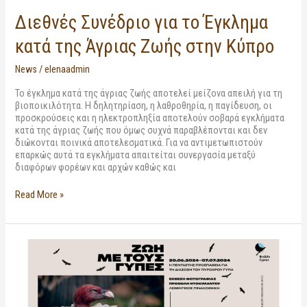
Διεθνές Συνέδριο για το Έγκλημα
κατά της Άγριας Ζωής στην Κύπρο
News
/
elenaadmin
Το έγκλημα κατά της άγριας ζωής αποτελεί μείζονα απειλή για τη
βιοποικιλότητα. Η δηλητηρίαση, η λαθροθηρία, η παγίδευση, οι
προσκρούσεις και η ηλεκτροπληξία αποτελούν σοβαρά εγκλήματα
κατά της άγριας ζωής που όμως συχνά παραβλέπονται και δεν
διώκονται ποινικά αποτελεσματικά. Για να αντιμετωπιστούν
επαρκώς αυτά τα εγκλήματα απαιτείται συνεργασία μεταξύ
διαφόρων φορέων και αρχών καθώς και
Read More »
“LIFE
with
Vultures”
Exhibition:
A
Five-