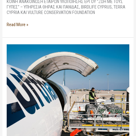
ΚΟΙΝΗ ΑΝΑΚΟΙΝΩΣΗ ΕΤΑΙΡΩΝ ΥΛΟΠΟΙΗΣΗΣ ΕΡΓΟΥ “ΖΩΗ ΜΕ ΤΟΥΣ
ΓΥΠΕΣ” – ΥΠΗΡΕΣΙΑ ΘΗΡΑΣ ΚΑΙ ΠΑΝΙΔΑΣ, BIRDLIFE CYPRUS, TERRA
CYPRIA ΚΑΙ VULTURE CONSERVATION FOUNDATION
Read More »
Άλλοι
15
γύπες
έχουν
καταφθάσει
από
την
Ισπανία