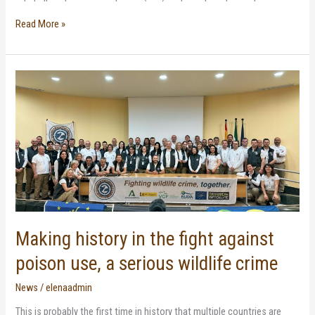
Read More »
Making
history
in
the
fight
against
poison
use,
a
serious
wildlife
crime
Making history in the fight against
poison use, a serious wildlife crime
News
/
elenaadmin
This is probably the first time in history that multiple countries are