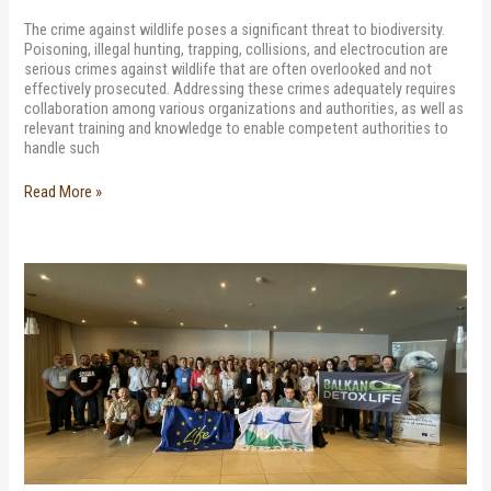
The crime against wildlife poses a significant threat to biodiversity.
Poisoning, illegal hunting, trapping, collisions, and electrocution are
serious crimes against wildlife that are often overlooked and not
effectively prosecuted. Addressing these crimes adequately requires
collaboration among various organizations and authorities, as well as
relevant training and knowledge to enable competent authorities to
handle such
Read More »
Διεθνές
Συνέδριο
για
το
Έγκλημα
κατά
της
Άγριας
Ζωής
στην
Κύπρο