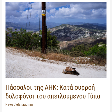
Πάσσαλοι
της
ΑΗΚ:
Κατά
συρροή
δολοφόνοι
του
απειλούμενου
Γύπα
Πάσσαλοι της ΑΗΚ: Κατά συρροή
δολοφόνοι του απειλούμενου Γύπα
News
/
elenaadmin