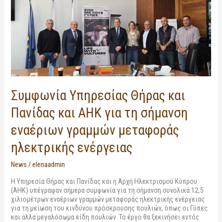
και
Πανίδας
και
ΑΗΚ
για
τη
σήμανση
εναέριων
γραμμών
μεταφοράς
Συμφωνία Υπηρεσίας Θήρας και
ηλεκτρικής
ενέργειας
Πανίδας και ΑΗΚ για τη σήμανση
εναέριων γραμμών μεταφοράς
ηλεκτρικής ενέργειας
News
/
elenaadmin
Η Υπηρεσία Θήρας και Πανίδας και η Αρχή Ηλεκτρισμού Κύπρου
(ΑΗΚ) υπέγραψαν σήμερα συμφωνία για τη σήμανση συνολικά 12,5
χιλιομέτρων εναέριων γραμμών μεταφοράς ηλεκτρικής ενέργειας
για τη μείωση του κινδύνου πρόσκρουσης πουλιών, όπως οι Γύπες
και άλλα μεγαλόσωμα είδη πουλιών. Το έργο θα ξεκινήσει εντός