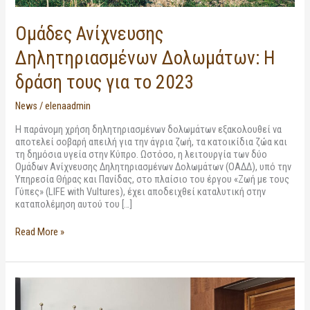
Ομάδες Ανίχνευσης
Δηλητηριασμένων Δολωμάτων: Η
δράση τους για το 2023
News
/
elenaadmin
Η παράνομη χρήση δηλητηριασμένων δολωμάτων εξακολουθεί να
αποτελεί σοβαρή απειλή για την άγρια ζωή, τα κατοικίδια ζώα και
τη δημόσια υγεία στην Κύπρο. Ωστόσο, η λειτουργία των δύο
Ομάδων Ανίχνευσης Δηλητηριασμένων Δολωμάτων (ΟΑΔΔ), υπό την
Υπηρεσία Θήρας και Πανίδας, στο πλαίσιο του έργου «Ζωή με τους
Γύπες» (LIFE with Vultures), έχει αποδειχθεί καταλυτική στην
καταπολέμηση αυτού του […]
Read More »
Συμφωνία
Υπηρεσίας
Θήρας