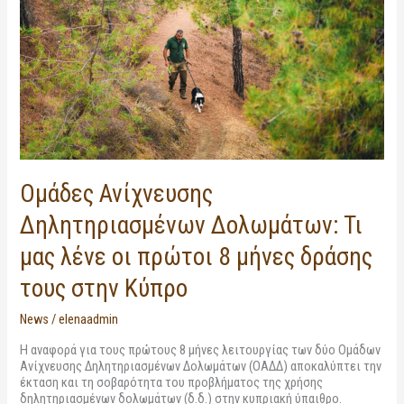
μας
λένε
οι
πρώτοι
8
μήνες
δράσης
τους
στην
Κύπρo
Ομάδες Ανίχνευσης
Δηλητηριασμένων Δολωμάτων: Τι
μας λένε οι πρώτοι 8 μήνες δράσης
τους στην Κύπρo
News
/
elenaadmin
Η αναφορά για τους πρώτους 8 μήνες λειτουργίας των δύο Ομάδων
Ανίχνευσης Δηλητηριασμένων Δολωμάτων (ΟΑΔΔ) αποκαλύπτει την
έκταση και τη σοβαρότητα του προβλήματος της χρήσης
δηλητηριασμένων δολωμάτων (δ.δ.) στην κυπριακή ύπαιθρο.