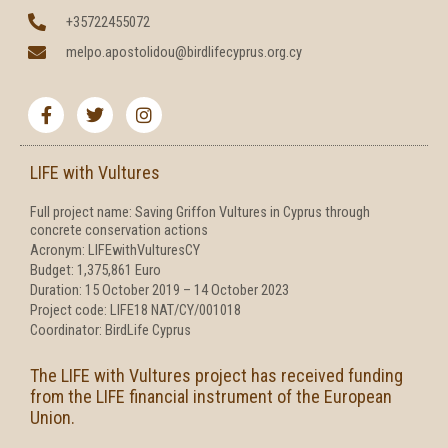
+35722455072
melpo.apostolidou@birdlifecyprus.org.cy
F
T
I
a
w
n
c
i
s
e
t
t
b
t
a
LIFE with Vultures
o
e
g
o
r
r
Full project name: Saving Griffon Vultures in Cyprus through
k
a
concrete conservation actions
-
m
f
Acronym: LIFEwithVulturesCY
Budget: 1,375,861 Euro
Duration: 15 October 2019 – 14 October 2023
Project code: LIFE18 NAT/CY/001018
Coordinator: BirdLife Cyprus
The LIFE with Vultures project has received funding
from the LIFE financial instrument of the European
Union.