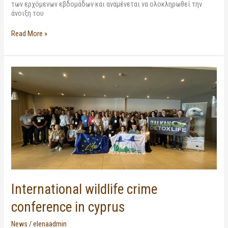
των ερχόμενων εβδομάδων και αναμένεται να ολοκληρωθεί την
άνοιξη του
Read More »
International
wildlife
crime
conference
in
cyprus
International wildlife crime
conference in cyprus
News
/
elenaadmin