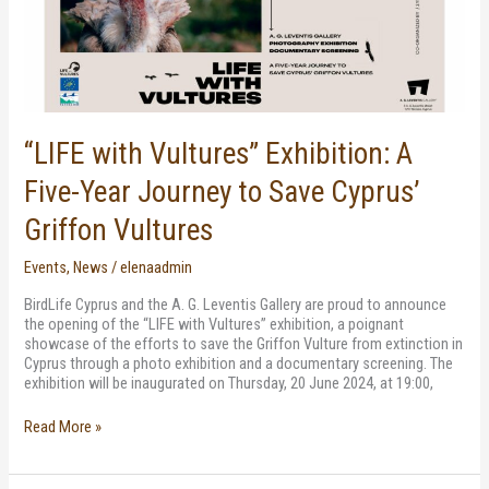
Year
Journey
to
Save
Cyprus’
Griffon
Vultures
“LIFE with Vultures” Exhibition: A
Five-Year Journey to Save Cyprus’
Griffon Vultures
Events
,
News
/
elenaadmin
BirdLife Cyprus and the A. G. Leventis Gallery are proud to announce
the opening of the “LIFE with Vultures” exhibition, a poignant
showcase of the efforts to save the Griffon Vulture from extinction in
Cyprus through a photo exhibition and a documentary screening. The
exhibition will be inaugurated on Thursday, 20 June 2024, at 19:00,
Read More »