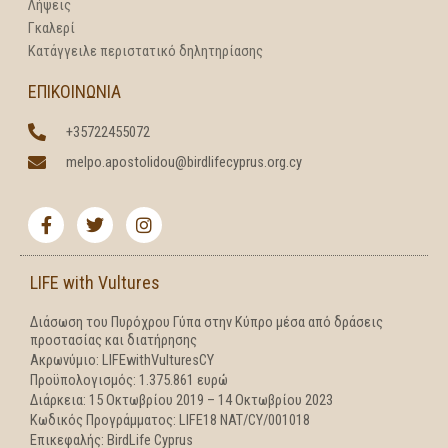
Λήψεις
Γκαλερί
Κατάγγειλε περιστατικό δηλητηρίασης
ΕΠΙΚΟΙΝΩΝΙΑ
+35722455072
melpo.apostolidou@birdlifecyprus.org.cy
F
T
I
a
w
n
c
i
s
e
t
t
b
t
a
LIFE with Vultures
o
e
g
o
r
r
Διάσωση του Πυρόχρου Γύπα στην Κύπρο μέσα από δράσεις
k
a
προστασίας και διατήρησης
-
m
f
Ακρωνύμιο: LIFEwithVulturesCY
Προϋπολογισμός: 1.375.861 ευρώ
Διάρκεια: 15 Οκτωβρίου 2019 – 14 Οκτωβρίου 2023
Κωδικός Προγράμματος: LIFE18 NAT/CY/001018
Επικεφαλής: BirdLife Cyprus