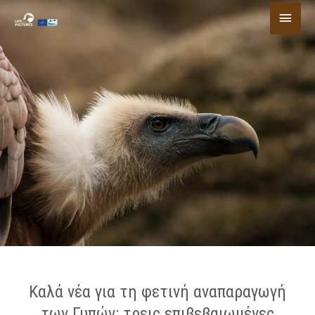
Μετάβαση
Κύριο
στο
περιεχόμενο
Μενο
Καλά νέα για τη φετινή αναπαραγωγή
των Γυπών: τρεις επιβεβαιωμένες