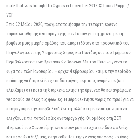
male that was brought to Cyprus in December 2013 © Louis Phipps /
VCF
Στις 22 Μαΐου 2020, πραγματοποιήσαμε την τέταρτη έρευνα
παρακολούθησης αναπαραγωγής των Γυπών για τη χρονιά με τη
βοήθεια μιας μικρής ομάδας που απαρτιζόταν από προσωπικό του
Πτηνολογικού, της Υπηρεσίας Θήρας και Πανίδας και του Τμήματος
Περιβάλλοντος των Βρετανικών Βάσεων. Με τον Γύπα να γεννά τα
αυγά του τέλη Ιανουαρίου – αρχές Φεβρουαρίου και με την περίοδο
επώασης να διαρκεί έως και δύο μήνες περίπου, αναμέναμε (και
ελπίζαμε) ότι κατά τη διάρκεια αυτής της έρευνας θα καταγράφαμε
νεοσσούς σε όλες τις φωλιές. Η μέρα ξεκίνησε νωρίς το πρωί για να
αποφύγουμε την υπερβολική ζέστη, αλλά και με ανυπομονησία να
ελέγξουμε τις τοποθεσίες αναπαραγωγής. Οι ομάδες στη ΖΕΠ
«Γκρεμοί του Χανουτάρη» εντόπισαν με επιτυχία τις δύο φωλιές,
και προς έκπληξή μας, στην καθεμία υπήρχε ένας νεοσσός - ο ένας