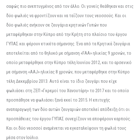
σαφώς πιο ανεπτυγμένος από τον άλλο. Οι γονείς θεάθηκαν και στις
δύο φωλιές να φροντίζουν και να ταΐζουν τους νεοσσούς. Και οι
δύο φωλιές ανήκουν σε ζευγάρια κρητικών Γυπών που
μεταφέρθηκαν στην Κύπρο από την Κρήτη στο πλαίσιο του έργου
ΓΥΠΑΣ και φέρουν ετικέτα σήμανσης. Ένα από τα Κρητικά ζευγάρια
αποτελείται από το θηλυκό με σήμανση «FAA» ηλικίας 9 χρονών, το
οποίο μεταφέρθηκε στην Κύπρο τέλη Ιουνίου 2012, και το αρσενικό
με σήμανση «ΑΑJ» ηλικίας 8 χρονών, που μεταφέρθηκε στην Κύπρο
τέλη Δεκεμβρίου 2013. Αυτό είναι το ίδιο ζευγάρι που είχε
φωλιάσει στη ΖΕΠ «Γκρεμοί του Χανουτάρη» το 2017 και το οποίο
προσπάθησε να φωλιάσει ξανά εκεί το 2015. Η επιτυχής
αναπαραγωγή των δύο αυτών ζευγαριών αποτελεί απόδειξη ότι οι
προσπάθειες του έργου ΓΥΠΑΣ συνεχίζουν να αποφέρουν καρπούς.
Και οι δύο νεοσσοί αναμένεται να εγκαταλείψουν τη φωλιά τους
μέσα στον Ιούλιο.