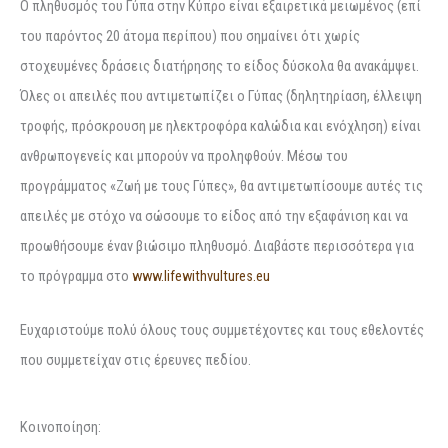
Ο πληθυσμός του Γύπα στην Κύπρο είναι εξαιρετικά μειωμένος (επί
του παρόντος 20 άτομα περίπου) που σημαίνει ότι χωρίς
στοχευμένες δράσεις διατήρησης το είδος δύσκολα θα ανακάμψει.
Όλες οι απειλές που αντιμετωπίζει ο Γύπας (δηλητηρίαση, έλλειψη
τροφής, πρόσκρουση με ηλεκτροφόρα καλώδια και ενόχληση) είναι
ανθρωπογενείς και μπορούν να προληφθούν. Μέσω του
προγράμματος «Ζωή με τους Γύπες», θα αντιμετωπίσουμε αυτές τις
απειλές με στόχο να σώσουμε το είδος από την εξαφάνιση και να
προωθήσουμε έναν βιώσιμο πληθυσμό. Διαβάστε περισσότερα για
το πρόγραμμα στο
www.lifewithvultures.eu
Ευχαριστούμε πολύ όλους τους συμμετέχοντες και τους εθελοντές
που συμμετείχαν στις έρευνες πεδίου.
Κοινοποίηση: