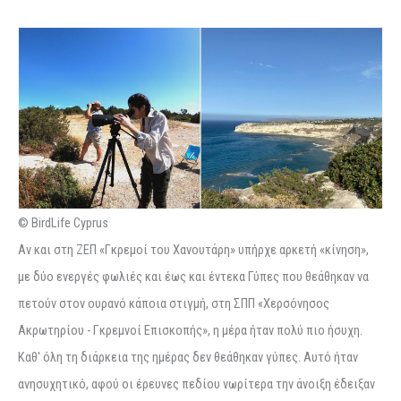
© BirdLife Cyprus
Αν και στη ΖΕΠ «Γκρεμοί του Χανουτάρη» υπήρχε αρκετή «κίνηση»,
με δύο ενεργές φωλιές και έως και έντεκα Γύπες που θεάθηκαν να
πετούν στον ουρανό κάποια στιγμή, στη ΣΠΠ «Χερσόνησος
Ακρωτηρίου - Γκρεμνοί Επισκοπής», η μέρα ήταν πολύ πιο ήσυχη.
Καθ' όλη τη διάρκεια της ημέρας δεν θεάθηκαν γύπες. Αυτό ήταν
ανησυχητικό, αφού οι έρευνες πεδίου νωρίτερα την άνοιξη έδειξαν