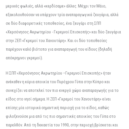
μερικές φωλιές, αλλά «κερδίσαμε» άλλες. Μέχρι τον Μάιο,
εξακολουθούσαν να υπάρχουν τρία αναπαραγωγικά ζευγάρια, αλλά
σε δύο διαφορετικές τοποθεσίες, ένα ζευγάρι στη ΣΠΠ
«Χερσόνησος Ακρωτηρίου - Γκρεμνοί Επισκοπής» και δύο ζευγάρια
στην ΖΕΠ «Γκρεμοί του Χανουτάρη». Και οι δύο τοποθεσίες
παρέχουν καλό βιότοπο για αναπαραγωγή του είδους (δηλαδή
απόκρημνοι γκρεμοί).
Η ΣΠΠ «Χερσόνησος Ακρωτηρίου –Γκρεμνοί Επισκοπής» ήταν
ανέκαθεν η κύρια αποικία του Πυρόχρου Γύπα στην Κύπρο και
συνεχίζει να αποτελεί τον πιο ενεργό χώρο αναπαραγωγής για το
είδος στο νησί σήμερα. Η ΖΕΠ «Γκρεμοί του Χανουτάρη» είναι
επίσης μία ιστορικά σημαντική περιοχή για το είδος, καθώς
φιλοξενούσε μια από τις πιο σημαντικές αποικίες του Γύπα στο
παρελθόν. Από τη δεκαετία του 1990, στην περιοχή βρίσκεται και